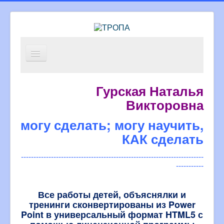
тропа
Гурская Наталья
внимание, конкурс!
Викторовна
компьюцыпик
могу сделать; могу научить,
математика
КАК сделать
попробуй
-------------------------------------------------------------------------
а как?
-----------
Все работы детей, объяснялки и
тренинги сконвертированы из Power
Point в универсальный формат HTML5 с