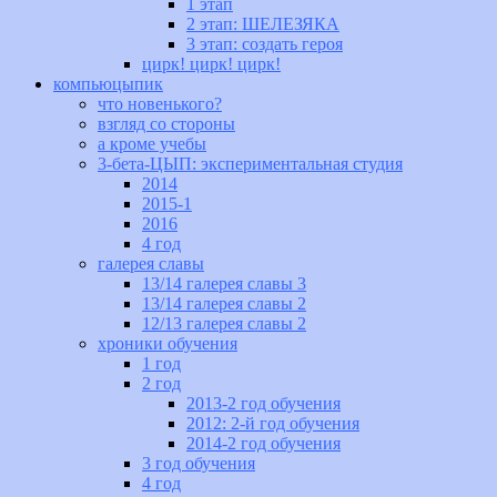
1 этап
2 этап: ШЕЛЕЗЯКА
3 этап: создать героя
цирк! цирк! цирк!
компьюцыпик
что новенького?
взгляд со стороны
а кроме учебы
3-бета-ЦЫП: экспериментальная студия
2014
2015-1
2016
4 год
галерея славы
13/14 галерея славы 3
13/14 галерея славы 2
12/13 галерея славы 2
хроники обучения
1 год
2 год
2013-2 год обучения
2012: 2-й год обучения
2014-2 год обучения
3 год обучения
4 год