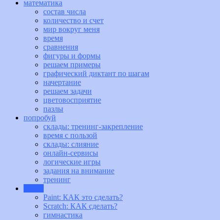
математика
состав числа
количество и счет
мир вокруг меня
время
сравнения
фигуры и формы
решаем примеры
графический диктант по шагам
начертание
решаем задачи
цветовосприятие
пазлы
попробуй
склады: тренинг-закрепление
время с пользой
склады: слияние
онлайн-сервисы
логические игры
задания на внимание
тренинг
а как?
Paint: КАК это сделать?
Scratch: КАК сделать?
гимнастика