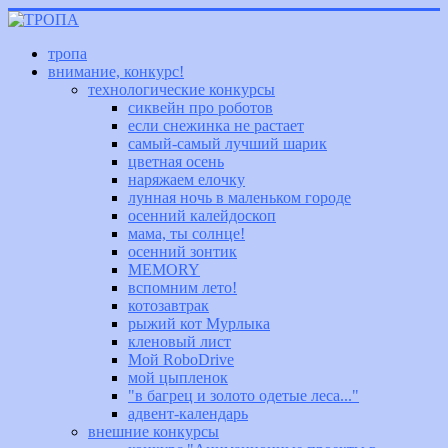
тропа
внимание, конкурс!
технологические конкурсы
сиквейн про роботов
если снежинка не растает
самый-самый лучший шарик
цветная осень
наряжаем елочку
лунная ночь в маленьком городе
осенний калейдоскоп
мама, ты солнце!
осенний зонтик
MEMORY
вспомним лето!
котозавтрак
рыжий кот Мурлыка
кленовый лист
Мой RoboDrive
мой цыпленок
"в багрец и золото одетые леса..."
адвент-календарь
внешние конкурсы