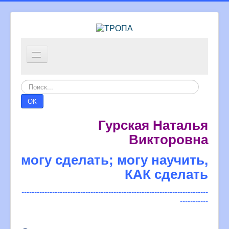
тропа
Искать...
внимание, конкурс!
ОК
компьюцыпик
Гурская Наталья
математика
Викторовна
попробуй
могу сделать; могу научить,
а как?
КАК сделать
-------------------------------------------------------------------------
-----------